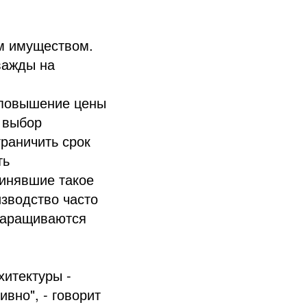
ым имуществом.
важды на
-повышение цены
в выбор
граничить срок
ть
ринявшие такое
зводство часто
 наращиваются
итектуры -
вно", - говорит