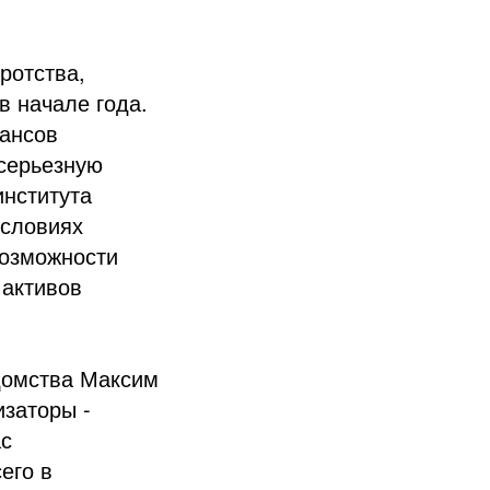
ротства,
в начале года.
ансов
 серьезную
института
условиях
возможности
 активов
домства Максим
изаторы -
ас
его в