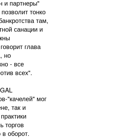
н и партнеры"
 позволит тонко
банкротства там,
тной санации и
лжны
говорит глава
, но
но - все
отив всех".
EGAL
в-"качелей" мог
не, так и
 практики
ь торгов
 в оборот.