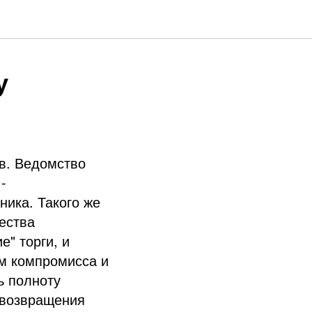
у
в. Ведомство
-
ника. Такого же
ества
е" торги, и
ом компромисса и
ь полноту
 возвращения