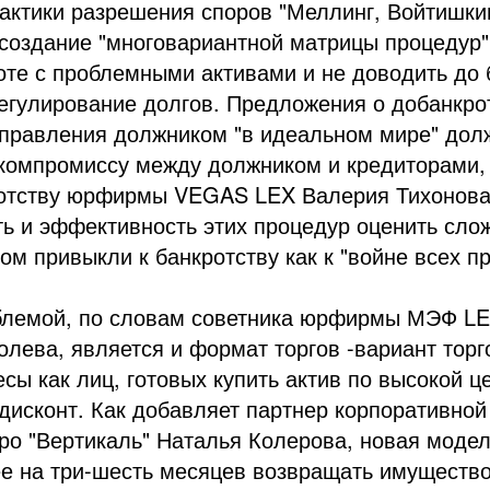
актики разрешения споров "Меллинг, Войтишки
создание "многовариантной матрицы процедур"
оте с проблемными активами и не доводить до 
егулирование долгов. Предложения о добанкро
управления должником "в идеальном мире" до
компромиссу между должником и кредиторами, 
ротству юрфирмы VEGAS LEX Валерия Тихонова
ь и эффективность этих процедур оценить слож
ом привыкли к банкротству как к "войне всех пр
блемой, по словам советника юрфирмы МЭФ L
лева, является и формат торгов -вариант торго
сы как лиц, готовых купить актив по высокой це
дисконт. Как добавляет партнер корпоративной
ро "Вертикаль" Наталья Колерова, новая модел
е на три-шесть месяцев возвращать имущество