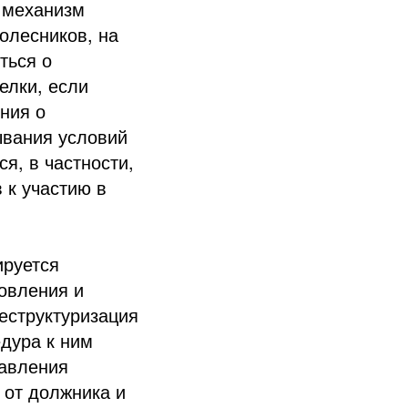
 механизм
олесников, на
ться о
елки, если
ния о
ывания условий
я, в частности,
 к участию в
ируется
овления и
еструктуризация
едура к ним
равления
 от должника и