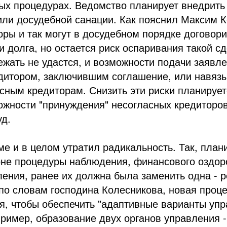
ых процедурах. Ведомство планирует внедрить
или досудебной санации. Как пояснил Максим К
оры и так могут в досудебном порядке договори
и долга, но остается риск оспаривания такой сд
ежать не удастся, и возможности подачи заявле
едитором, заключившим соглашение, или навяз
сным кредиторам. Снизить эти риски планируетс
жности "принуждения" несогласных кредиторов
уд.
е и в целом утратил радикальность. Так, план
оне процедуры наблюдения, финансового оздор
ения, ранее их должна была заменить одна - р
 по словам господина Колесникова, новая проц
я, чтобы обеспечить "адаптивные варианты уп
ример, образование двух органов управления -