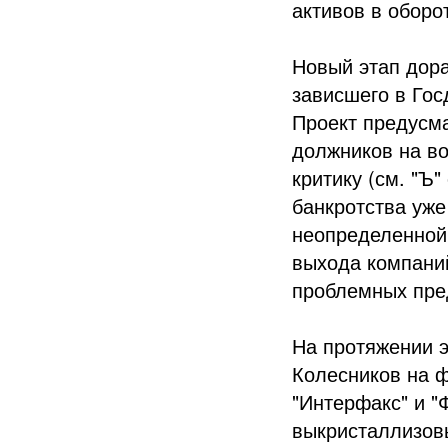
активов в оборо
Новый этап дора
зависшего в Гос
Проект предусм
должников на в
критику (см. "Ъ"
банкротства уже
неопределенной
выхода компаний
проблемных пре
На протяжении 
Колесников на ф
"Интерфакс" и "
выкристаллизовы