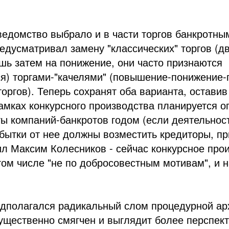
ведомство выбрало и в части торгов банкротн
едусматривал замену "классических" торгов (д
ь затем на понижение, они часто признаются
я) торгами-"качелями" (повышение-понижение
торгов). Теперь сохранят оба варианта, остави
амках конкурсного производства планируется о
ы компаний-банкротов годом (если деятельнос
бытки от нее должны возместить кредиторы, п
л Максим Колесников - сейчас конкурсное прои
 том числе "не по добросовестным мотивам", и
едполагался радикальный слом процедурной арх
ущественно смягчен и выглядит более перспекти