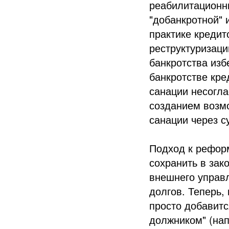
реабилитационн
"добанкротной" 
практике кредит
реструктуризаци
банкротства изб
банкротстве кр
санации несогла
созданием возмо
санации через с
Подход к реформ
сохранить в зак
внешнего управл
долгов. Теперь,
просто добавитс
должником" (нап